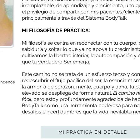
irremplazable, de aprendizaje y crecimiento, uno 
el privilegio de compartir con mis pacientes/cliente
principalmente a través del Sistema BodyTalk.
MI FILOSOFÍA DE PRÁCTICA:
Mi filosofía se centra en reconectar con tu cuerpo, 
sabiduría y soltar lo que ya no apoya tu crecimient
e
cultivamos la libertad interior, la autocompasión y 
que tu verdadero Ser emerja.
Este camino no se trata de un esfuerzo tenso y con
redescubrir el flujo pacífico del ser, la esencia mism
cendence
la armonía de corazón, mente, cuerpo y alma, tu 
elevado se despliega de forma natural.
El camino n
fácil,
pero estoy profundamente agradecida de hab
BodyTalk como una herramienta poderosa para na
desafíos e incertidumbres que la vida inevitableme
MI PRACTICA EN DETALLE