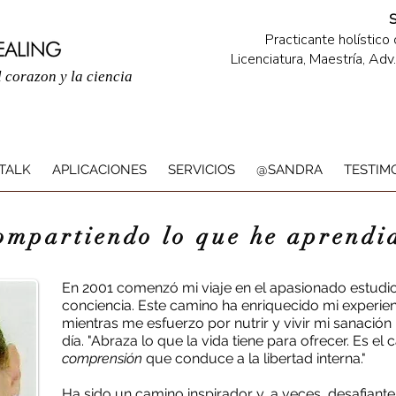
Practicante holístico
Licenciatura, Maestría, Ad
 corazon y la ciencia
TALK
APLICACIONES
SERVICIOS
@SANDRA
TESTIM
ompartiendo lo que he aprendi
En 2001 comenzó mi viaje en el apasionado estudio
conciencia. Este camino ha enriquecido mi experien
mientras me esfuerzo por nutrir y vivir mi sanació
día. "Abraza lo que la vida tiene para ofrecer. Es el
comprensión
que conduce a la libertad interna."
Ha sido un camino inspirador y, a veces, desafiante