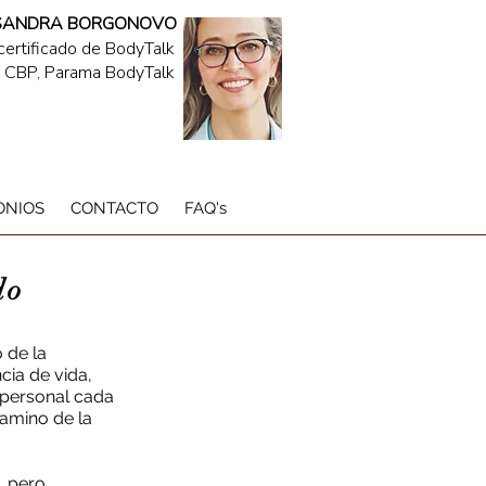
SANDRA BORGONOVO
 certificado de BodyTalk
v. CBP, Parama BodyTalk
ONIOS
CONTACTO
FAQ's
do
 de la
cia de vida,
n personal cada
 camino de la
, pero