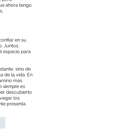
que ahora tengo
s,
confiar en su
o. Juntos,
el espacio para
stante, sino de
a de la vida. En
camino más
o siempre es
er descubierto
vegar los
nte presenta.