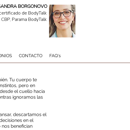
SANDRA BORGONOVO
 certificado de BodyTalk
v. CBP, Parama BodyTalk
ONIOS
CONTACTO
FAQ's
bién. Tu cuerpo te
instintos, pero en
esde el cuello hacia
ntras ignoramos las
nsar, descartamos el
ecisiones en el
o nos benefician