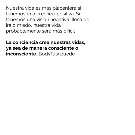
Nuestra vida es más placentera si
tenemos una creencia positiva. Si
tenemos una visión negativa, llena de
ira o miedo, nuestra vida
probablemente será más difícil.
La conciencia crea nuestras vidas,
ya sea de manera consciente o
inconsciente.
BodyTalk puede
abordar y
cambiar
las creencias
inconscientes
y, por lo tanto, cambiar
su vida.
LA CONCIENCIA ES INDIVIDUAL Y
UNIVERSAL
La fuerza animadora del universo
Las plantas, los ecosistemas, los
animales, la tierra, el atardecer, el
amanecer, el sol y la luna, tu cuerpo
y tu mente
tienen conciencia
individual.